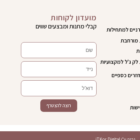
מועדון לקוחות
קבלי מתנות ומבצעים שווים
רניים למתחילות
מורחבת
שם
ת
ק ג'ל למקצועיות
נייד
חזרים כספיים
דוא"ל
רוצה להצטרף
שות
נבנה ע"י iTKor Digital