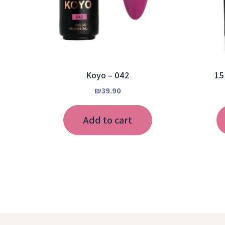
Koyo – 042
₪
39.90
Add to cart