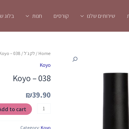
שירותים שלנו
קורסים
חנות
בלוג של
Koyo
Home
/
לק ג׳ל
/
Koyo – 038
-
Koyo
038
Koyo – 038
quantity
₪
39.90
Add to cart
Category:
Koyo