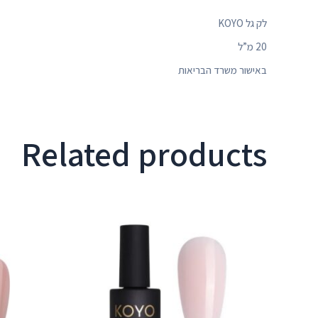
לק
גל
KOYO
20
מ
”
ל
באישור
משרד
הבריאות
Related products