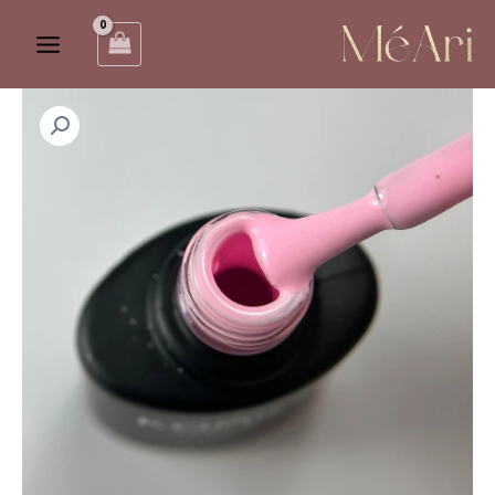
ילוג
Main
תוכן
Menu
לק
ג'ל
קומילפו
D188
quantity