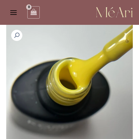
ילוג
Main
תוכן
Menu
כמות
של
לק
ג'ל
קומילפו
D165