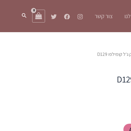
חיפוש
נו
צור קשר
ג'ל קומילפו D129