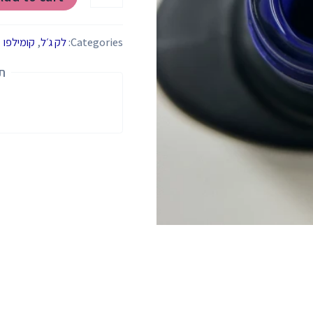
Categories:
לק ג׳ל
,
קומילפו
ת