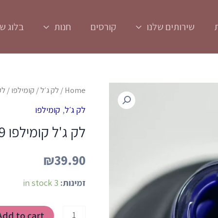
שירותים שלנו
קורסים
חנות
בלוג של
לק
Home
/
לק ג׳ל
/
קומילפו
/ לק 
ג'ל
לק ג׳ל
,
קומילפו
קומילפו
לק ג'ל קומילפו D129
D129
quantity
₪
39.90
זמינות:
3 in stock
Add to cart